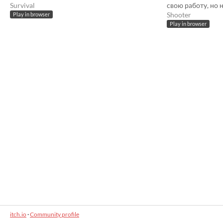
Survival
свою работу, но 
Shooter
Play in browser
Play in browser
itch.io
·
Community profile