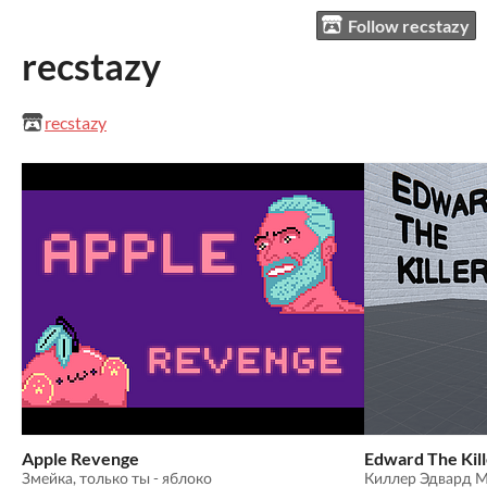
Follow recstazy
recstazy
recstazy
Apple Revenge
Edward The Kill
Змейка, только ты - яблоко
Киллер Эдвард М